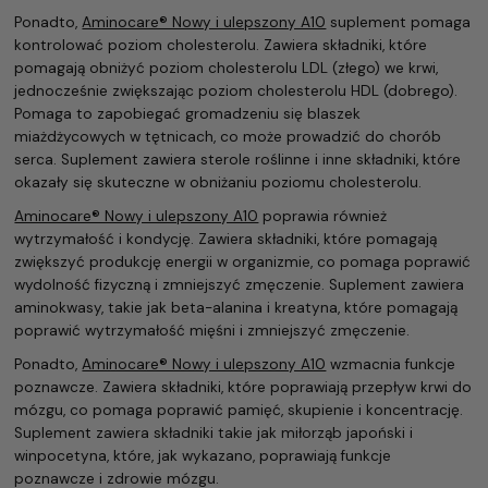
Ponadto,
Aminocare® Nowy i ulepszony A10
suplement pomaga
kontrolować poziom cholesterolu. Zawiera składniki, które
pomagają obniżyć poziom cholesterolu LDL (złego) we krwi,
jednocześnie zwiększając poziom cholesterolu HDL (dobrego).
Pomaga to zapobiegać gromadzeniu się blaszek
miażdżycowych w tętnicach, co może prowadzić do chorób
serca. Suplement zawiera sterole roślinne i inne składniki, które
okazały się skuteczne w obniżaniu poziomu cholesterolu.
Aminocare® Nowy i ulepszony A10
poprawia również
wytrzymałość i kondycję. Zawiera składniki, które pomagają
zwiększyć produkcję energii w organizmie, co pomaga poprawić
wydolność fizyczną i zmniejszyć zmęczenie. Suplement zawiera
aminokwasy, takie jak beta-alanina i kreatyna, które pomagają
poprawić wytrzymałość mięśni i zmniejszyć zmęczenie.
Ponadto,
Aminocare® Nowy i ulepszony A10
wzmacnia funkcje
poznawcze. Zawiera składniki, które poprawiają przepływ krwi do
mózgu, co pomaga poprawić pamięć, skupienie i koncentrację.
Suplement zawiera składniki takie jak miłorząb japoński i
winpocetyna, które, jak wykazano, poprawiają funkcje
poznawcze i zdrowie mózgu.