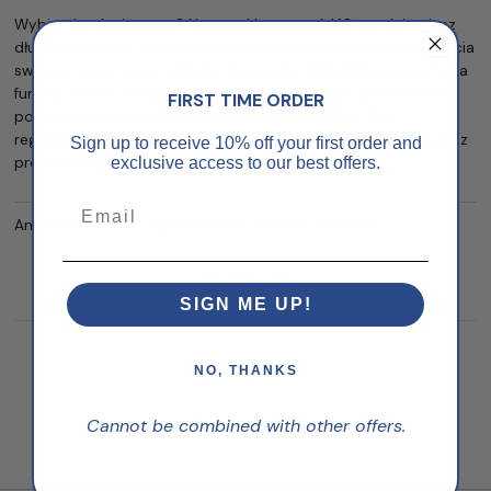
Wybierając
Aminocare® New and Improved A10
, podejmujesz
długoterminowe zobowiązanie na rzecz dobrego samopoczucia
swojego serca. Jego unikalna mieszanka składników wspomaga
funkcje układu sercowo-naczyniowego na wiele sposobów, co
FIRST TIME ORDER
pomaga utrzymać ogólne dobre samopoczucie. Przy
regularnym stosowaniu możesz mieć pewność, że podejmujesz
Sign up to receive 10% off your first order and
exclusive access to our best offers.
proaktywne podejście do zdrowia swojego serca.
Ania Marszalek
|
Opublikowano marzec 27 2024
SIGN ME UP!
Więcej postów
NO, THANKS
← Poprzedni post
Cannot be combined with other offers.