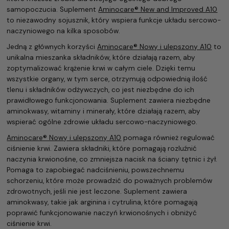
samopoczucia. Suplement
Aminocare® New and Improved A10
to niezawodny sojusznik, który wspiera funkcje układu sercowo-
naczyniowego na kilka sposobów.
Jedną z głównych korzyści
Aminocare® Nowy i ulepszony A10
to
unikalna mieszanka składników, które działają razem, aby
zoptymalizować krążenie krwi w całym ciele. Dzięki temu
wszystkie organy, w tym serce, otrzymują odpowiednią ilość
tlenu i składników odżywczych, co jest niezbędne do ich
prawidłowego funkcjonowania. Suplement zawiera niezbędne
aminokwasy, witaminy i minerały, które działają razem, aby
wspierać ogólne zdrowie układu sercowo-naczyniowego.
Aminocare® Nowy i ulepszony A10
pomaga również regulować
ciśnienie krwi. Zawiera składniki, które pomagają rozluźnić
naczynia krwionośne, co zmniejsza nacisk na ściany tętnic i żył.
Pomaga to zapobiegać nadciśnieniu, powszechnemu
schorzeniu, które może prowadzić do poważnych problemów
zdrowotnych, jeśli nie jest leczone. Suplement zawiera
aminokwasy, takie jak arginina i cytrulina, które pomagają
poprawić funkcjonowanie naczyń krwionośnych i obniżyć
ciśnienie krwi.