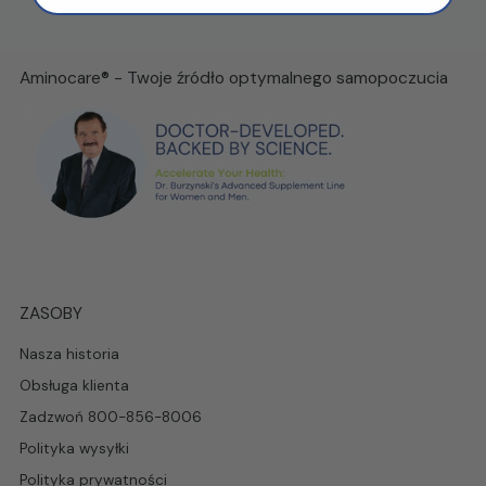
Aminocare® - Twoje źródło optymalnego samopoczucia
ZASOBY
Nasza historia
Obsługa klienta
Zadzwoń 800-856-8006
Polityka wysyłki
Polityka prywatności